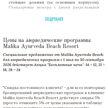
Кому подойдет
стоящие домики (за основным корпусом).
Подойдет: Тем, кто ищет качественную
Стандартные номера с двумя раздельными
аюрведу по доступной цене; тем, кто
кроватями (есть комнаты с одной
путешествует один и хочет чувствовать себя в
двуспальной кроватью) имеют общую
ПОДРОБНЕЕ
безопасности и заботе; любителям тишины и
площадь примерно 17м2 и оборудованы
камерности.
удобной ванной комнатой с бесплатными
туалетными принадлежностями. Каждая из
Не подойдет: Тем, кто ищет роскошь уровня
комнат оборудована кондиционером и имеет
Цены на аюрведические программы
5* Deluxe; любителям шумных тусовок и
рабочий стол, два кресла и журнальный
Malika Ayurveda Beach Resort
развитой ночной жизни.
столик. Есть шкаф для одежды и сейф.
Специальное предложение от Malika Ayurveda Beach:
для аюрведических программ c 1 мая по 30 сентября
Malika Ayurveda Beach Resort — это место, где
2026 действует Акция "Бесплатные ночи": 14 = 12, 21 =
о вашем здоровье заботятся от сердца.
18, 28 = 24
Выбирая Malika, вы выбираете душевный
покой, честное лечение и целебную силу
керальской природы.
"Скидка постоянного клиента" - для всех повторных
бронирований аюрведических программ в клинике
Если Вам понравился данный курорт, Вас
Malika Ayurveda Beach Resort действует скидка 5%
также может заинтересовать
Travancore
(просто отнимите 5% от цены указанной в таблице
Heritage
или воспользуйтесь калькулятором расчёта