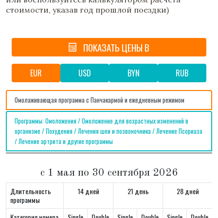
стоимости, указав год прошлой поездки)
Почитать отзывы о данном курорте можно
по
ссылке
ПОКАЗАТЬ ЦЕНЫ В
EUR
USD
BYN
RUB
Омолаживающая программа с Панчакармой и ежедневным режимом
Программы: Омоложения / Омоложение для возрастных изменений в
организме / Похудения / Лечения шеи и позвоночника / Лечение Псориаза
/ Лечение артрита и другие программы
с 1 мая по 30 сентября 2026
Длительность
14 дней
21 день
28 дней
программы
Категория номера
Single
Double
Single
Double
Single
Double