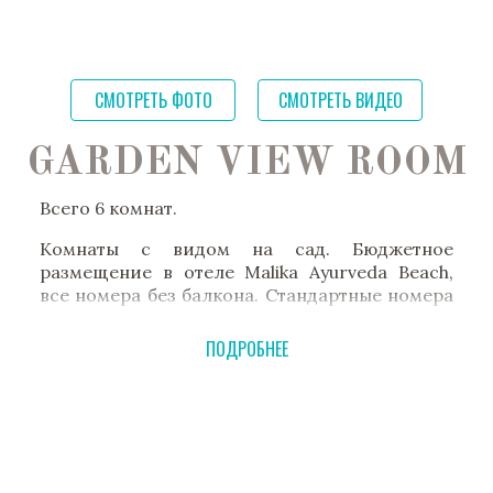
Питание – вегетарианское, назначается
доктором индивидуально. Порционное (в
период с марта по октябрь) или шведский
стол по
Дошам
(в высокий сезон - с октября
СМОТРЕТЬ ФОТО
СМОТРЕТЬ ВИДЕО
по март).
Расписание дня
GARDEN VIEW ROOM
Йога с 05:45 до 06:45
Завтрак с 07:30 до 10:00
Всего 6 комнат.
Утренние Аюрведические процедуры
Комнаты с видом на сад. Бюджетное
Свободное время для отдыха
размещение в отеле Malika Ayurveda Beach,
Обед с 12:30 до 14:30
все номера без балкона. Стандартные номера
Дневные Аюрведические процедуры
с двумя раздельными кроватями (есть
Прогулка по пляжу
комнаты с одной двуспальной кроватью)
ПОДРОБНЕЕ
Ужин с 19:00 до 20:30
имеют общую площадь примерно 20м2 и
оборудованы достаточно удобной ванной
Свободное время для чтения
комнатой с душем и туалетом с бесплатными
Отбой в 22:00
туалетными принадлежностями. Каждая из
Досуг и развлечения
комнат имеет рабочий стол, два кресла и
Пляж: Прогулки по широкому песчаному
журнальный столик. Есть шкаф для одежды и