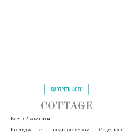
пляжу Варкала, где можно наблюдать за
сейф. Все комнаты оборудованы
местными рыбаками.
кондиционерами.
Обучение: Демонстрация приготовления
аюрведических блюд.
Культура: Периодические вечерние
выступления местных музыкантов.
Экскурсии: Поездки в Тривандрум.
Как добраться
· ближайший аэропорт: Тривандрум
TRV
· расстояние: 40 километров
· время трансфера: примерно 1 час 15 минут на
машине
СМОТРЕТЬ ФОТО
Посмотреть расположение курорта на
карте
большого размера
COTTAGE
Адрес
: P.O, Arattukadavu Road, Aliyirakkam,
Chilakkoor, Varkala, Kerala 695141, India
Всего 2 комнаты.
Телефон: +917012163394
Коттедж с кондиционером. Отдельно