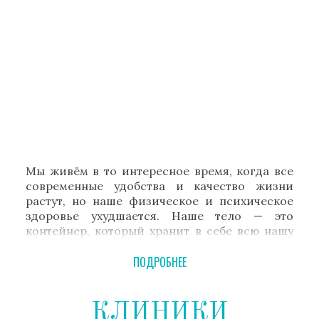
Мы живём в то интересное время, когда все
современные удобства и качество жизни
растут, но наше физическое и психическое
здоровье ухудшается. Наше тело — это
контейнер, который хранит в себе всю нашу
жизнь. Все наши мечты, цели, отношения и
смысл, который мы получаем от жизни,
ПОДРОБНЕЕ
исходят из физического тела.
Когда мы заботимся о своём теле, оно
КЛИНИКИ
заботится обо всём остальном. И когда оно