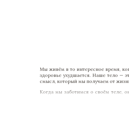
Мы живём в то интересное время, ко
здоровье ухудшается. Наше тело — э
смысл, который мы получаем от жизни
Когда мы заботимся о своём теле, он
делаем. Разумное определение прио
личную ответственность за свою жизн
Аюрведа помогает улучшить физичес
телом, духом и окружающей средой.