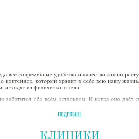
гда все современные удобства и качество жизни расту
то контейнер, который хранит в себе всю нашу жизнь
, исходят из физического тела.
о заботится обо всём остальном. И когда оно даёт с
ритетов нашего здоровья – единственный путь впе
ь и здоровье.
ПОДРОБНЕЕ
кое и психическое здоровье. Она направлена на вос
КЛИНИКИ