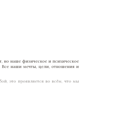
т, но наше физическое и психическое
. Все наши мечты, цели, отношения и
бой, это проявляется во всём, что мы
рёд. Только мы можем взять на себя
становление баланса между разумом,